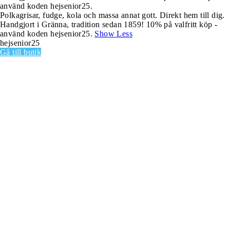
använd koden hejsenior25.
Polkagrisar, fudge, kola och massa annat gott. Direkt hem till dig.
Handgjort i Gränna, tradition sedan 1859! 10% på valfritt köp -
använd koden hejsenior25.
Show Less
hejsenior25
Gå till butik