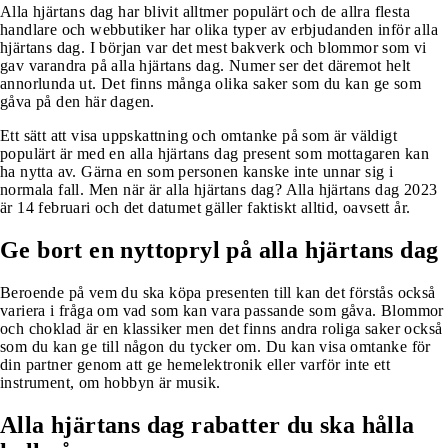
Alla hjärtans dag har blivit alltmer populärt och de allra flesta
handlare och webbutiker har olika typer av erbjudanden inför alla
hjärtans dag. I början var det mest bakverk och blommor som vi
gav varandra på alla hjärtans dag. Numer ser det däremot helt
annorlunda ut. Det finns många olika saker som du kan ge som
gåva på den här dagen.
Ett sätt att visa uppskattning och omtanke på som är väldigt
populärt är med en alla hjärtans dag present som mottagaren kan
ha nytta av. Gärna en som personen kanske inte unnar sig i
normala fall. Men när är alla hjärtans dag? Alla hjärtans dag 2023
är 14 februari och det datumet gäller faktiskt alltid, oavsett år.
Ge bort en nyttopryl på alla hjärtans dag
Beroende på vem du ska köpa presenten till kan det förstås också
variera i fråga om vad som kan vara passande som gåva. Blommor
och choklad är en klassiker men det finns andra roliga saker också
som du kan ge till någon du tycker om. Du kan visa omtanke för
din partner genom att ge hemelektronik eller varför inte ett
instrument, om hobbyn är musik.
Alla hjärtans dag rabatter du ska hålla