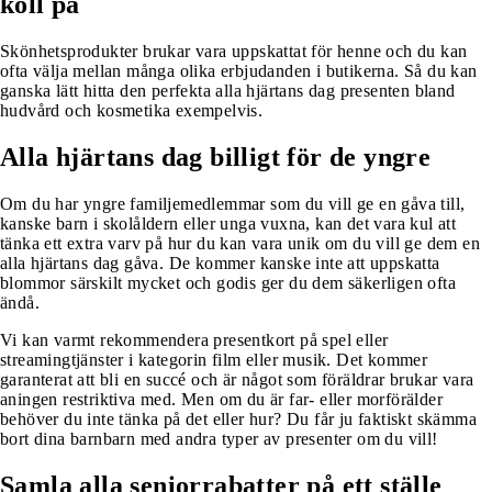
koll på
Skönhetsprodukter brukar vara uppskattat för henne och du kan
ofta välja mellan många olika erbjudanden i butikerna. Så du kan
ganska lätt hitta den perfekta alla hjärtans dag presenten bland
hudvård och kosmetika exempelvis.
Alla hjärtans dag billigt för de yngre
Om du har yngre familjemedlemmar som du vill ge en gåva till,
kanske barn i skolåldern eller unga vuxna, kan det vara kul att
tänka ett extra varv på hur du kan vara unik om du vill ge dem en
alla hjärtans dag gåva. De kommer kanske inte att uppskatta
blommor särskilt mycket och godis ger du dem säkerligen ofta
ändå.
Vi kan varmt rekommendera presentkort på spel eller
streamingtjänster i kategorin film eller musik. Det kommer
garanterat att bli en succé och är något som föräldrar brukar vara
aningen restriktiva med. Men om du är far- eller morförälder
behöver du inte tänka på det eller hur? Du får ju faktiskt skämma
bort dina barnbarn med andra typer av presenter om du vill!
Samla alla seniorrabatter på ett ställe