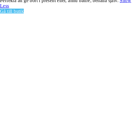
Perfekta att ge bort i present eller, ännu bättre, behålla själv.
Show
Less
Gå till butik