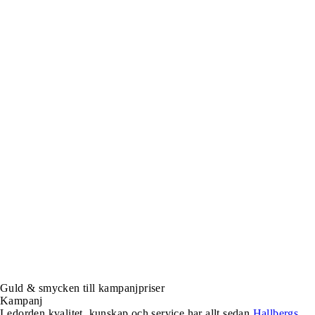
Guld & smycken till kampanjpriser
Kampanj
Ledorden kvalitet, kunskap och service har allt sedan
Hallbergs