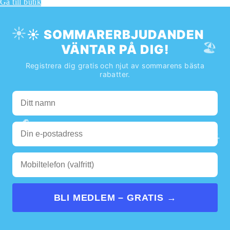
Gå till butik
☀️
☀️ SOMMARERBJUDANDEN
🏖️
VÄNTAR PÅ DIG!
Registrera dig gratis och njut av sommarens bästa
rabatter.
🌊
☀️
BLI MEDLEM – GRATIS →