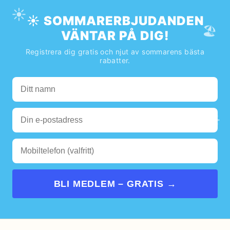
☀️
☀️ SOMMARERBJUDANDEN
🏖️
VÄNTAR PÅ DIG!
Registrera dig gratis och njut av sommarens bästa
rabatter.
🌊
☀️
BLI MEDLEM – GRATIS →