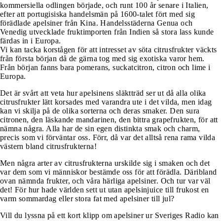
kommersiella odlingen började, och runt 100 år senare i Italien,
efter att portugisiska handelsmän på 1600-talet fört med sig
förädlade apelsiner från Kina. Handelsstäderna Genua och
Venedig utvecklade fruktimporten från Indien så stora lass kunde
färdas in i Europa.
Vi kan tacka korstågen för att intresset av söta citrusfrukter väckts
från första början då de gärna tog med sig exotiska varor hem.
Från början fanns bara pomerans, suckatcitron, citron och lime i
Europa.
Det är svårt att veta hur apelsinens släktträd ser ut då alla olika
citrusfrukter lätt korsades med varandra ute i det vilda, men idag
kan vi skilja på de olika sorterna och deras smaker. Den sura
citronen, den läskande mandarinen, den bittra grapefrukten, för att
nämna några. Alla har de sin egen distinkta smak och charm,
precis som vi förväntar oss. Förr, då var det alltså rena rama vilda
västern bland citrusfrukterna!
Men några arter av citrusfrukterna urskilde sig i smaken och det
var dem som vi människor bestämde oss för att förädla. Däribland
ovan nämnda frukter, och våra härliga apelsiner. Och tur var väl
det! För hur hade världen sett ut utan apelsinjuice till frukost en
varm sommardag eller stora fat med apelsiner till jul?
Vill du lyssna på ett kort klipp om apelsiner ur Sveriges Radio kan