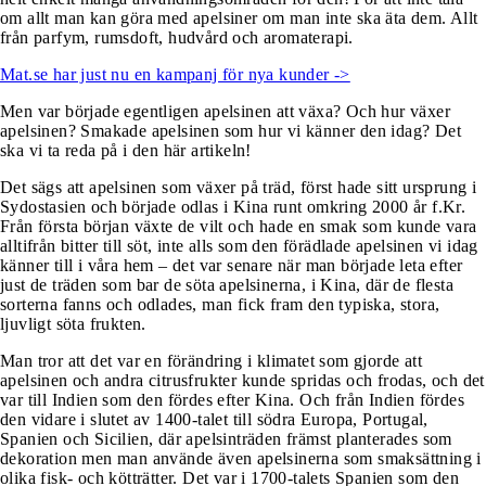
om allt man kan göra med apelsiner om man inte ska äta dem. Allt
från parfym, rumsdoft, hudvård och aromaterapi.
Mat.se har just nu en kampanj för nya kunder ->
Men var började egentligen apelsinen att växa? Och hur växer
apelsinen? Smakade apelsinen som hur vi känner den idag? Det
ska vi ta reda på i den här artikeln!
Det sägs att apelsinen som växer på träd, först hade sitt ursprung i
Sydostasien och började odlas i Kina runt omkring 2000 år f.Kr.
Från första början växte de vilt och hade en smak som kunde vara
alltifrån bitter till söt, inte alls som den förädlade apelsinen vi idag
känner till i våra hem – det var senare när man började leta efter
just de träden som bar de söta apelsinerna, i Kina, där de flesta
sorterna fanns och odlades, man fick fram den typiska, stora,
ljuvligt söta frukten.
Man tror att det var en förändring i klimatet som gjorde att
apelsinen och andra citrusfrukter kunde spridas och frodas, och det
var till Indien som den fördes efter Kina. Och från Indien fördes
den vidare i slutet av 1400-talet till södra Europa, Portugal,
Spanien och Sicilien, där apelsinträden främst planterades som
dekoration men man använde även apelsinerna som smaksättning i
olika fisk- och kötträtter. Det var i 1700-talets Spanien som den