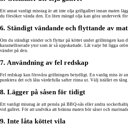
Ett annat vanligt misstag är att inte olja grillgallret innan maten lä
du försöker vända den. En liten mängd olja kan göra underverk för
6. Ständigt vändande och flyttande av ma
Om du ständigt vänder och flyttar på köttet under grillningen kan d
karamelliserade ytor som är så uppskattade. Låt varje bit ligga orörd 
vänder på den.
7. Användning av fel redskap
Fel redskap kan försvåra grillningen betydligt. En vanlig miss är anv
punktera det och låta värdefulla safter rinna ut. Välj istället en tång 
8. Lägger på såsen för tidigt
Ett vanligt misstag är att pensla på BBQ-sås eller andra sockerhaltiga
vid gallret. För att undvika att bränna maten bör såser och marinade
9. Inte låta köttet vila