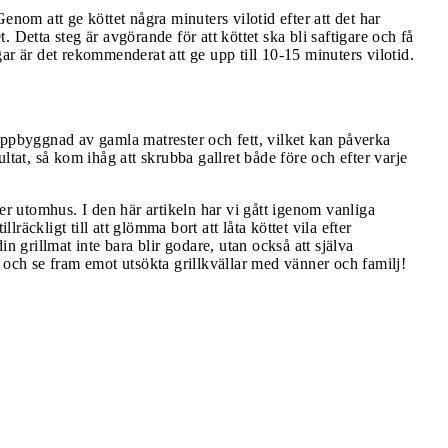
 Genom att ge köttet några minuters vilotid efter att det har
ttet. Detta steg är avgörande för att köttet ska bli saftigare och få
ar är det rekommenderat att ge upp till 10-15 minuters vilotid.
uppbyggnad av gamla matrester och fett, vilket kan påverka
ltat, så kom ihåg att skrubba gallret både före och efter varje
er utomhus. I den här artikeln har vi gått igenom vanliga
lräckligt till att glömma bort att låta köttet vila efter
n grillmat inte bara blir godare, utan också att själva
ps, och se fram emot utsökta grillkvällar med vänner och familj!