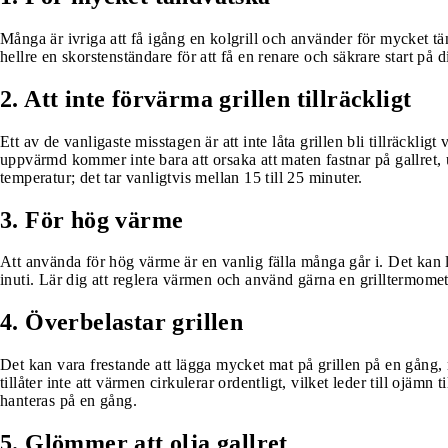
Många är ivriga att få igång en kolgrill och använder för mycket 
hellre en skorstenständare för att få en renare och säkrare start på d
2. Att inte förvärma grillen tillräckligt
Ett av de vanligaste misstagen är att inte låta grillen bli tillräckli
uppvärmd kommer inte bara att orsaka att maten fastnar på gallret, ut
temperatur; det tar vanligtvis mellan 15 till 25 minuter.
3. För hög värme
Att använda för hög värme är en vanlig fälla många går i. Det kan le
inuti. Lär dig att reglera värmen och använd gärna en grilltermomete
4. Överbelastar grillen
Det kan vara frestande att lägga mycket mat på grillen på en gång, me
tillåter inte att värmen cirkulerar ordentligt, vilket leder till ojämn
hanteras på en gång.
5. Glömmer att olja gallret