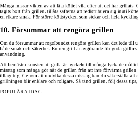
Många missar vikten av att låta köttet vila efter att det har grillats.
tagits bort från grillen, tillåts safterna att redistribuera sig inuti kö
en rikare smak. För större köttstycken som stekar och hela kyckling
10. Försummar att rengöra grillen
Om du försummar att regelbundet rengöra grillen kan det leda till 
både smak och säkerhet. En ren grill är avgörande för goda grillresu
användning.
Att bemästra konsten att grilla är nyckeln till många lyckade måltid
misstag som många gör när de grillar, från att inte förvärma grillen til
tillagning. Genom att undvika dessa misstag kan du säkerställa att di
grillningen blir enklare och roligare. Så tänd grillen, följ dessa ti
POPULÄRA IDAG