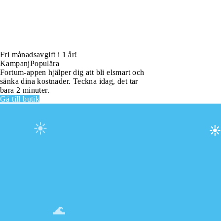
Fri månadsavgift i 1 år!
Kampanj
Populära
Fortum-appen hjälper dig att bli elsmart och
sänka dina kostnader. Teckna idag, det tar
bara 2 minuter.
Gå till butik
☀️
☀
🌊