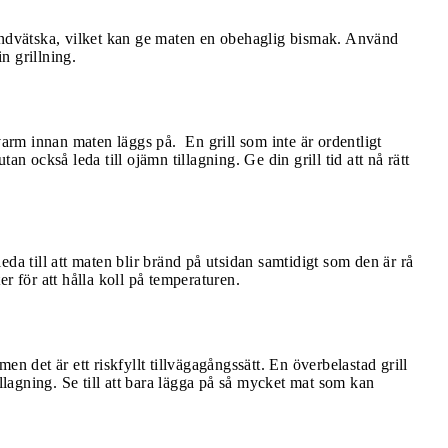
tändvätska, vilket kan ge maten en obehaglig bismak. Använd
in grillning.
gt varm innan maten läggs på. En grill som inte är ordentligt
an också leda till ojämn tillagning. Ge din grill tid att nå rätt
da till att maten blir bränd på utsidan samtidigt som den är rå
r för att hålla koll på temperaturen.
n det är ett riskfyllt tillvägagångssätt. En överbelastad grill
 tillagning. Se till att bara lägga på så mycket mat som kan