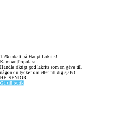
15% rabatt på Haupt Lakrits!
Kampanj
Populära
Handla riktigt god lakrits som en gåva till
någon du tycker om eller till dig själv!
HEJSENIOR
Gå till butik