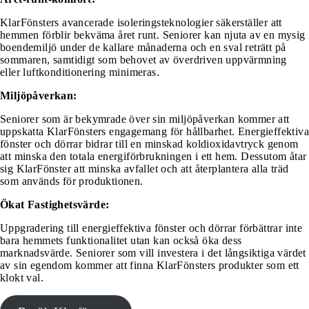
KlarFönsters avancerade isoleringsteknologier säkerställer att
hemmen förblir bekväma året runt. Seniorer kan njuta av en mysig
boendemiljö under de kallare månaderna och en sval reträtt på
sommaren, samtidigt som behovet av överdriven uppvärmning
eller luftkonditionering minimeras.
Miljöpåverkan:
Seniorer som är bekymrade över sin miljöpåverkan kommer att
uppskatta KlarFönsters engagemang för hållbarhet. Energieffektiva
fönster och dörrar bidrar till en minskad koldioxidavtryck genom
att minska den totala energiförbrukningen i ett hem. Dessutom åtar
sig KlarFönster att minska avfallet och att återplantera alla träd
som används för produktionen.
Ökat Fastighetsvärde:
Uppgradering till energieffektiva fönster och dörrar förbättrar inte
bara hemmets funktionalitet utan kan också öka dess
marknadsvärde. Seniorer som vill investera i det långsiktiga värdet
av sin egendom kommer att finna KlarFönsters produkter som ett
klokt val.