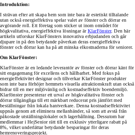
Introduktion:
I strävan efter att skapa hem som inte bara är estetiskt tilltalande
utan också energieffektiva spelar valet av fönster och dörrar en
avgörande roll. Ett företag som sticker ut inom området för
högkvalitativa, energieffektiva lösningar är
KlarFönster
. Den här
artikeln utforskar KlarFönsters innovativa erbjudanden och går
djupare in på den betydande påverkan deras energieffektiva
fönster och dörrar kan ha på att minska elkostnaderna för seniorer.
Om KlarFönster:
KlarFönster är en ledande leverantör av fönster och dörrar känt för
sitt engagemang för excellens och hållbarhet. Med fokus på
energieffektivitet designar och tillverkar KlarFönster produkter
som inte bara förhöjer hemmets visuella attraktionskraft utan också
bidrar till en mer miljövänlig och kostnadseffektiv boendemiljö.
Klarfönster presenterar ett urval av högkvalitativa fönster och
dörrar tillgängliga till ett märkbart reducerat pris jämfört med
beställningar från lokala hantverkare. Denna kostnadseffektivitet
uppnås genom att eliminera mellanhänder, så som att avstå från
påkostade utställningslokaler och lagerhållning. Dessutom har
medlemmar i HejSenior rätt till en exklusiv ytterligare rabatt på
8%, vilket underlättar betydande besparingar för deras
hemrenoveringsprojekt.