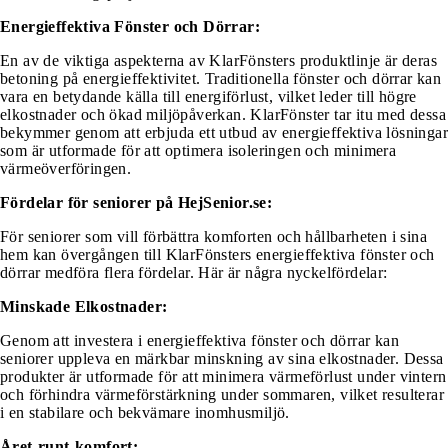
Energieffektiva Fönster och Dörrar:
En av de viktiga aspekterna av KlarFönsters produktlinje är deras
betoning på energieffektivitet. Traditionella fönster och dörrar kan
vara en betydande källa till energiförlust, vilket leder till högre
elkostnader och ökad miljöpåverkan. KlarFönster tar itu med dessa
bekymmer genom att erbjuda ett utbud av energieffektiva lösningar
som är utformade för att optimera isoleringen och minimera
värmeöverföringen.
Fördelar för seniorer på HejSenior.se:
För seniorer som vill förbättra komforten och hållbarheten i sina
hem kan övergången till KlarFönsters energieffektiva fönster och
dörrar medföra flera fördelar. Här är några nyckelfördelar:
Minskade Elkostnader:
Genom att investera i energieffektiva fönster och dörrar kan
seniorer uppleva en märkbar minskning av sina elkostnader. Dessa
produkter är utformade för att minimera värmeförlust under vintern
och förhindra värmeförstärkning under sommaren, vilket resulterar
i en stabilare och bekvämare inomhusmiljö.
Året-runt-komfort: