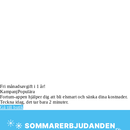
Fri månadsavgift i 1 år!
Kampanj
Populära
Fortum-appen hjälper dig att bli elsmart och sänka dina kostnader.
Teckna idag, det tar bara 2 minuter.
Gå till butik
☀️
☀️ SOMMARERBJUDANDEN