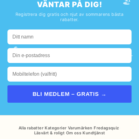
🏖️
VÄNTAR PÅ DIG!
Registrera dig gratis och njut av sommarens bästa
rabatter.
🌊
☀️
BLI MEDLEM – GRATIS →
Alla rabatter
·
Kategorier
·
Varumärken
·
Fredagsquiz
·
Läsvärt & roligt
·
Om oss
·
Kundtjänst