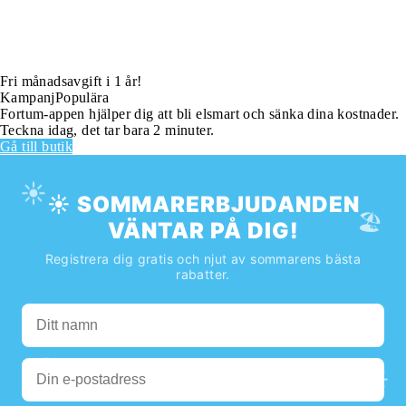
Fri månadsavgift i 1 år!
Kampanj
Populära
Fortum-appen hjälper dig att bli elsmart och sänka dina kostnader.
Teckna idag, det tar bara 2 minuter.
Gå till butik
☀️
☀️ SOMMARERBJUDANDEN
🏖️
VÄNTAR PÅ DIG!
Registrera dig gratis och njut av sommarens bästa
rabatter.
🌊
☀️