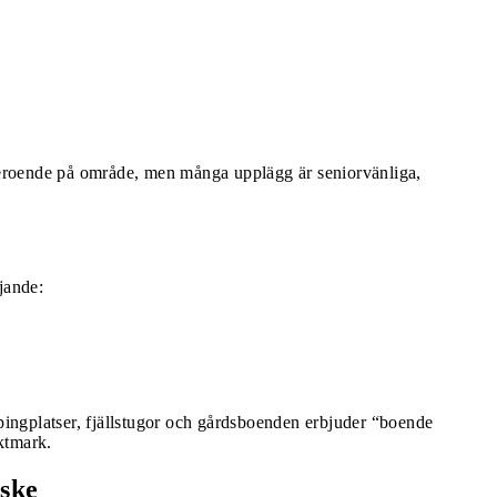
 beroende på område, men många upplägg är seniorvänliga,
jande:
.
mpingplatser, fjällstugor och gårdsboenden erbjuder “boende
aktmark.
ske