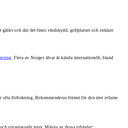
 gäller och där det finns vindskydd, grillplatser och enklare
trering
. Flera av Norges älvar är kända internationellt, bland
ver ofta förbokning. Rekommenderas främst för den mer erfarne
 och organiserade turer. Många av dessa erbjuder: