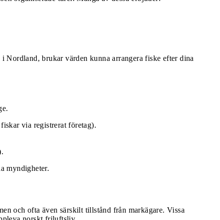
n i Nordland, brukar värden kunna arrangera fiske efter dina
ge.
iskar via registrerat företag).
).
la myndigheter.
men och ofta även särskilt tillstånd från markägare. Vissa
pleva norskt friluftsliv.