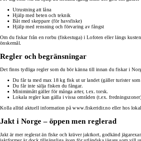
Utrustning att låna
Hjälp med beten och teknik
Båt med skeppare (för havsfiske)
Hjälp med rensning och förvaring av fångst
Om du fiskar från en rorbu (fiskestuga) i Lofoten eller längs kuste
önskemål.
Regler och begränsningar
Det finns tydliga regler som du bör känna till innan du fiskar i Nor
Du får ta med max 18 kg fisk ut ur landet (gäller turister som f
Du får inte sälja fisken du fångar.
Minimimått gäller för många arter, t.ex. torsk.
Lokala regler kan gälla i vissa områden (t.ex. fredningszoner
Kolla alltid aktuell information på
www.fiskeridir.no
eller hos loka
Jakt i Norge – öppen men reglerad
Jakt är mer reglerat än fiske och kräver jaktkort, godkänd jägarexa
jaktformer är dock tillgängliga även för utländska jägare som vill up