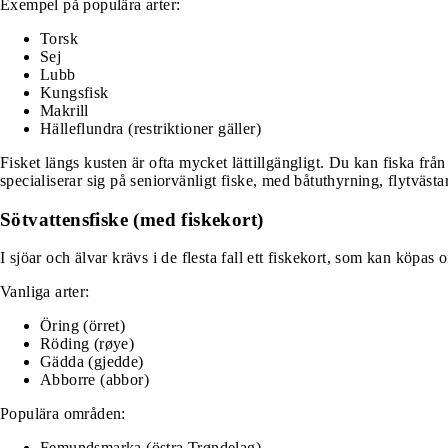
Exempel på populära arter:
Torsk
Sej
Lubb
Kungsfisk
Makrill
Hälleflundra (restriktioner gäller)
Fisket längs kusten är ofta mycket lättillgängligt. Du kan fiska frå
specialiserar sig på seniorvänligt fiske, med båtuthyrning, flytväst
Sötvattensfiske (med fiskekort)
I sjöar och älvar krävs i de flesta fall ett fiskekort, som kan köpas o
Vanliga arter:
Öring (örret)
Röding (røye)
Gädda (gjedde)
Abborre (abbor)
Populära områden:
Femundsmarka (östra Trøndelag)