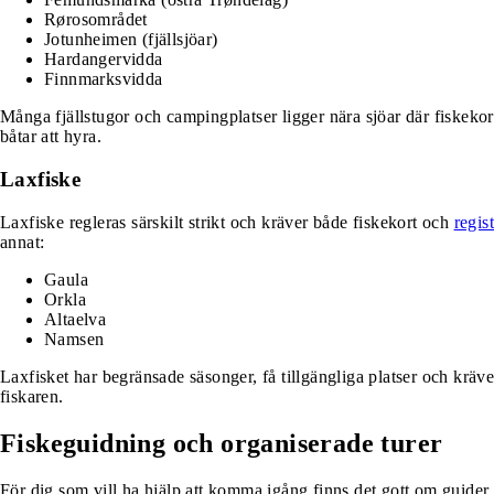
Rørosområdet
Jotunheimen (fjällsjöar)
Hardangervidda
Finnmarksvidda
Många fjällstugor och campingplatser ligger nära sjöar där fiskekort
båtar att hyra.
Laxfiske
Laxfiske regleras särskilt strikt och kräver både fiskekort och
regis
annat:
Gaula
Orkla
Altaelva
Namsen
Laxfisket har begränsade säsonger, få tillgängliga platser och krä
fiskaren.
Fiskeguidning och organiserade turer
För dig som vill ha hjälp att komma igång finns det gott om guider