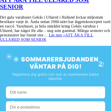
ATT ÅKA TILL ULLARED SOM
SENIOR
Det gula varuhuset Gekås i Ullared i Halland lockar miljontals
besökare varje år. Ända sedan 1960-talet har lågpriskonceptet varit
en succé. Varuhuset, ja hela området kring Gekås varuhus i
Ullared, har något för alla – ung som gammal. Många seniorer och
pensionärer har funnit stor…
Läs mer »
ATT ÅKA TILL
ULLARED SOM SENIOR
☀️
☀️ SOMMARERBJUDANDEN
🏖️
VÄNTAR PÅ DIG!
Registrera dig gratis och njut av sommarens bästa
rabatter.
🌊
☀️