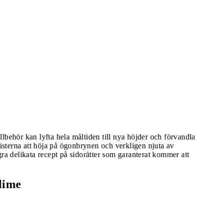
tillbehör kan lyfta hela måltiden till nya höjder och förvandla
gästerna att höja på ögonbrynen och verkligen njuta av
gra delikata recept på sidorätter som garanterat kommer att
lime