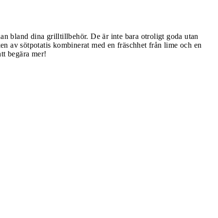
n bland dina grilltillbehör. De är inte bara otroligt goda utan
aken av sötpotatis kombinerat med en fräschhet från lime och en
att begära mer!