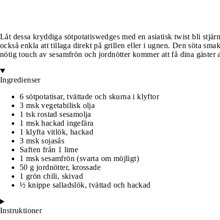
Låt dessa kryddiga sötpotatiswedges med en asiatisk twist bli stjärna
också enkla att tillaga direkt på grillen eller i ugnen. Den söta sm
nötig touch av sesamfrön och jordnötter kommer att få dina gäster 
Ingredienser
6 sötpotatisar, tvättade och skurna i klyftor
3 msk vegetabilisk olja
1 tsk rostad sesamolja
1 msk hackad ingefära
1 klyfta vitlök, hackad
3 msk sojasås
Saften från 1 lime
1 msk sesamfrön (svarta om möjligt)
50 g jordnötter, krossade
1 grön chili, skivad
½ knippe salladslök, tvättad och hackad
Instruktioner