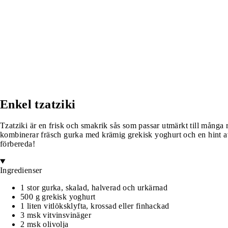
Enkel tzatziki
Tzatziki är en frisk och smakrik sås som passar utmärkt till många rä
kombinerar fräsch gurka med krämig grekisk yoghurt och en hint av 
förbereda!
Ingredienser
1 stor gurka, skalad, halverad och urkärnad
500 g grekisk yoghurt
1 liten vitlöksklyfta, krossad eller finhackad
3 msk vitvinsvinäger
2 msk olivolja