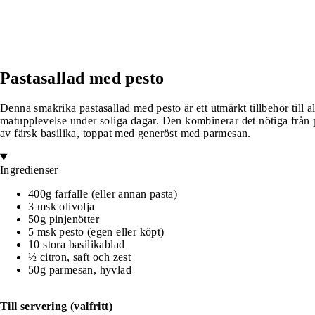
Pastasallad med pesto
Denna smakrika pastasallad med pesto är ett utmärkt tillbehör till all
matupplevelse under soliga dagar. Den kombinerar det nötiga från 
av färsk basilika, toppat med generöst med parmesan.
Ingredienser
400g farfalle (eller annan pasta)
3 msk olivolja
50g pinjenötter
5 msk pesto (egen eller köpt)
10 stora basilikablad
½ citron, saft och zest
50g parmesan, hyvlad
Till servering (valfritt)