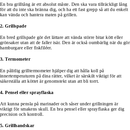
En bra grilltång är ett absolut måste. Den ska vara tillräckligt lång
för att du inte ska bränna dig, och ha ett fast grepp så att du enkelt
kan vända och hantera maten på grillen.
2. Grillspade
En bred grillspade gör det lättare att vända större bitar kött eller
grönsaker utan att de faller isär. Den är också oumbärlig när du gör
hamburgare eller fiskfiléer.
3. Termometer
En pålitlig grilltermometer hjälper dig att hålla koll på
innertemperaturen på dina rätter, vilket är särskilt viktigt för att
säkerställa att köttet är genomstekt utan att bli torrt.
4. Pensel eller sprayflaska
Att kunna pensla på marinader och såser under grillningen är
viktigt för smakens skull. En bra pensel eller sprayflaska ger dig
precision och kontroll.
5. Grillhandskar