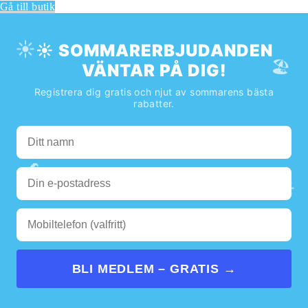
Gå till butik
☀️
☀️ SOMMARERBJUDANDEN
🏖️
VÄNTAR PÅ DIG!
Registrera dig gratis och njut av sommarens bästa
rabatter.
🌊
☀️
BLI MEDLEM – GRATIS →