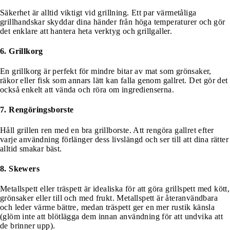
Säkerhet är alltid viktigt vid grillning. Ett par värmetåliga
grillhandskar skyddar dina händer från höga temperaturer och gör
det enklare att hantera heta verktyg och grillgaller.
6. Grillkorg
En grillkorg är perfekt för mindre bitar av mat som grönsaker,
räkor eller fisk som annars lätt kan falla genom gallret. Det gör det
också enkelt att vända och röra om ingredienserna.
7. Rengöringsborste
Håll grillen ren med en bra grillborste. Att rengöra gallret efter
varje användning förlänger dess livslängd och ser till att dina rätter
alltid smakar bäst.
8. Skewers
Metallspett eller träspett är idealiska för att göra grillspett med kött,
grönsaker eller till och med frukt. Metallspett är återanvändbara
och leder värme bättre, medan träspett ger en mer rustik känsla
(glöm inte att blötlägga dem innan användning för att undvika att
de brinner upp).