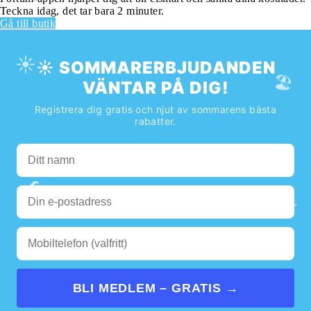
Teckna idag, det tar bara 2 minuter.
Gå till butik
☀️
☀️ SOMMARERBJUDANDEN
🏖️
VÄNTAR PÅ DIG!
Registrera dig gratis och njut av sommarens bästa
rabatter.
🌊
☀️
BLI MEDLEM – GRATIS →