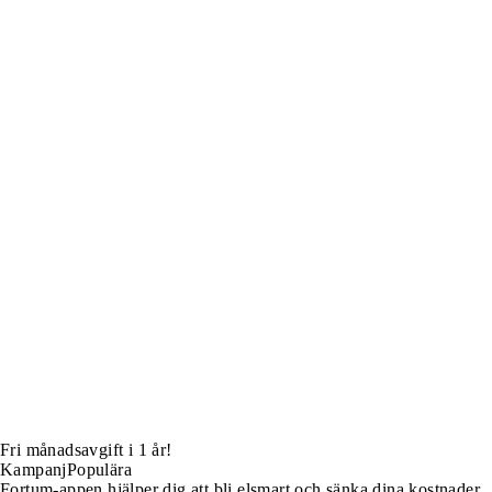
Fri månadsavgift i 1 år!
Kampanj
Populära
Fortum-appen hjälper dig att bli elsmart och sänka dina kostnader.