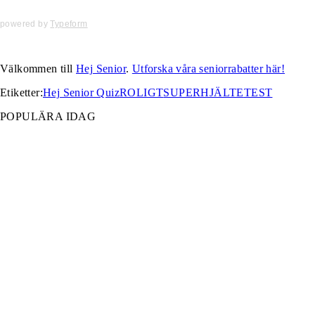
powered by
Typeform
Välkommen till
Hej Senior
.
Utforska våra seniorrabatter här!
Etiketter:
Hej Senior Quiz
ROLIGT
SUPERHJÄLTE
TEST
POPULÄRA IDAG