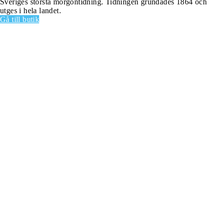
Sveriges största morgontidning. Tidningen grundades 1864 och
utges i hela landet.
Gå till butik