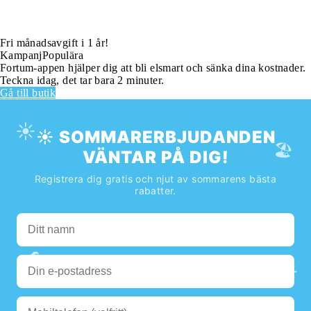
Fri månadsavgift i 1 år!
Kampanj
Populära
Fortum-appen hjälper dig att bli elsmart och sänka dina kostnader.
Teckna idag, det tar bara 2 minuter.
Gå till butik
☀️
☀️ SOMMARERBJUDANDEN
🏖️
VÄNTAR PÅ DIG!
Registrera dig gratis och njut av sommarens bästa
rabatter.
🌊
☀️